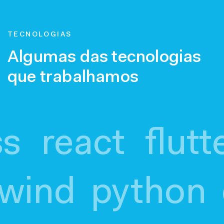
TECNOLOGIAS
Algumas das tecnologias
que trabalhamos
ss
react
flutt
ailwind
pytho