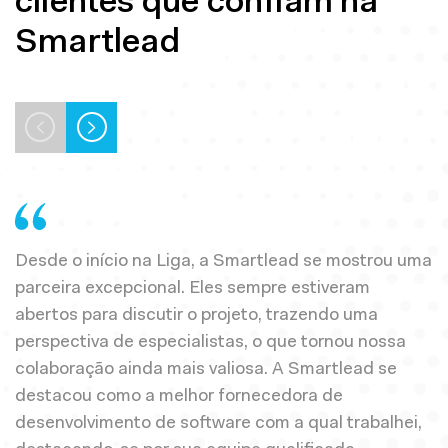
clientes que confiam na
Smartlead
Desde o início na Liga, a Smartlead se mostrou uma
P
parceira excepcional. Eles sempre estiveram
e
abertos para discutir o projeto, trazendo uma
J
perspectiva de especialistas, o que tornou nossa
n
colaboração ainda mais valiosa. A Smartlead se
t
destacou como a melhor fornecedora de
D
desenvolvimento de software com a qual trabalhei,
n