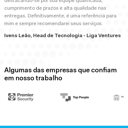
destacando-se por sua equipe qualificada,
o
cumprimento de prazos e alta qualidade nas
d
entregas. Definitivamente, é uma referência para
n
mim e sempre recomendarei seus serviços.
L
Ivens Leão, Head de Tecnologia - Liga Ventures
Algumas das empresas que confiam
em nosso trabalho